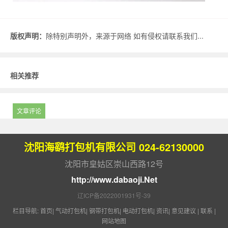
版权声明：
除特别声明外，来源于网络 如有侵权请联系我们...
相关推荐
文章评论
沈阳海鹞打包机有限公司 024-62130000
沈阳市皇姑区崇山西路12号
http://www.dabaoji.Net
辽ICP备2022001931号-39
栏目导航:
首页
|
气动打包机
|
钢带打包机
|
电动打包机
|
资讯
|
意见建议
|
联系
|
网站地图